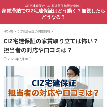
CIZ宅建保証からの家賃督促無視は危険！
家賃滞納でCIZ宅建保証はどう動く？無視したら
どうなる？
HOME
>
CIZ宅建保証の関連情報
>
CIZ宅建保証の家賃取り立ては怖い？
担当者の対応や口コミは？
2026年7月18日